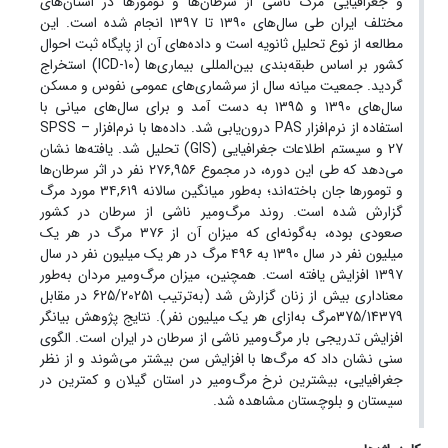
و جغرافیایی مرگ ناشی از سرطان‌ها و تومورها در استان‌های
مختلف ایران طی سال‌های ۱۳۹۰ تا ۱۳۹۷ انجام شده است. این
مطالعه از نوع تحلیل ثانویه است و داده‌های آن از پایگاه ثبت احوال
کشور بر اساس طبقه‌بندی بین‌المللی بیماری‌ها (ICD-10) استخراج
گردید. جمعیت میانه سال از سرشماری‌های عمومی نفوس و مسکن
سال‌های ۱۳۹۰ و ۱۳۹۵ به دست آمد و برای سال‌های میانی با
استفاده از نرم‌افزار PAS درون‌یابی شد. داده‌ها با نرم‌افزار SPSS –
27 و سیستم اطلاعات جغرافیایی (GIS) تحلیل شد. یافته‌ها نشان
می‌دهد که طی این دوره، در مجموع ۲۷۶,۹۵۶ نفر در اثر سرطان‌ها
و تومورها جان باخته‌اند؛ به‌طور میانگین سالانه ۳۴,۶۱۹ مورد مرگ
گزارش شده است. روند مرگ‌ومیر ناشی از سرطان در کشور
صعودی بوده، به‌گونه‌ای که میزان آن از ۳۷۶ مرگ در هر یک
میلیون نفر در سال ۱۳۹۰ به ۴۹۶ مرگ در هر یک میلیون نفر در سال
۱۳۹۷ افزایش یافته است. همچنین، میزان مرگ‌ومیر مردان به‌طور
معناداری بیش از زنان گزارش شد (به‌ترتیب 625/20251 در مقابل
375/14379مرگ به‌ازای هر یک میلیون نفر). نتایج پژوهش بیانگر
افزایش تدریجی بار مرگ‌ومیر ناشی از سرطان در ایران است. الگوی
سنی نشان داد که مرگ‌ها با افزایش سن بیشتر می‌شوند و از نظر
جغرافیایی، بیشترین نرخ مرگ‌ومیر در استان گیلان و کمترین در
سیستان و بلوچستان مشاهده شد.