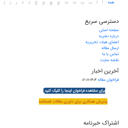
همه
آ
ا
ب
پ
ت
ث
ج
چ
ح
خ
د
ذ
ر
ز
ژ
دسترسی سریع
صفحه اصلی
درباره نشریه
اعضای هیات تحریریه
ارسال مقاله
تماس با ما
نقشه سایت
آخرین اخبار
فراخوان مقاله
1404-07-02
برای مشاهده فراخوان اینجا را کلیک کنید
پذیرش همکاری برای داوری مقالات فصلنامه
اشتراک خبرنامه