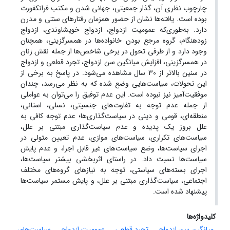
چارچوب نظری آن، گذار جمعیتی، جهانی شدن و مکتب فرانکفورت
بوده است. یافته‌ها نشان از حضور همزمان رفتارهای سنتی و مدرن
دارد. به‌طوری‌که عمومیت ازدواج، ازدواج خویشاوندی، ازدواج
زودهنگام، گروه مرجع بودن خانواده‌ها در همسرگزینی، همچنان
وجود دارد و از طرفی تحول در برخی شاخص‌ها از جمله نقش زنان
در همسرگزینی، افزایش میانگین سن ازدواج، تجرد قطعی و ازدواج
در سنین بالاتر از ۳۰ سال مشاهده می‌شود. در پاسخ به برخی از
این تحولات، سیاست‌هایی وضع شده که به نظر می‌رسد، چندان
موفقیت‌آمیز نیز نبوده است. این عدم توفیق را می‌توان به عواملی
از جمله عدم توجه به تفاوت‌های جنسیتی، نسلی، استانی،
منطقه‌ای، قومی و دینی در سیاست‌گذاری‌ها؛ عدم توجه کافی به
علل بروز یک پدیده و عدم سیاست‌گذاری مبتنی بر علل،
سیاست‌های تکراری، سیاست‌های موازی، عدم تعیین متولی در
اجرای سیاست‌ها، وضع سیاست‌های غیر قابل اجرا، و عدم پایش
سیاست‌ها نسبت داد. در راستای اثربخشی بیشتر سیاست‌ها،
اجرای بسته‌های سیاستی، توجه به نیازهای گروه‌های مختلف
اجتماعی، سیاست‌گذاری مبتنی بر علل، و پایش مستمر سیاست‌ها
پیشنهاد شده است.
کلیدواژه‌ها
میانگین سن ازدواج
تجرد قطعی
عمومیت ازدواج
سیاست‌های