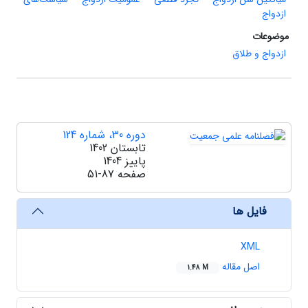
ازدواج
موضوعات
ازدواج و طلاق
دوره 30، شماره 124
تابستان 1402
پاییز 1404
صفحه
51-87
فایل ها
XML
اصل مقاله
1.48 M