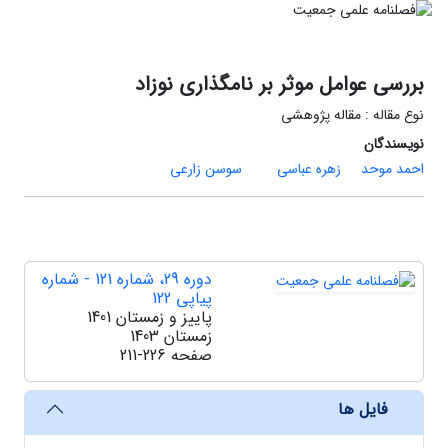
بررسی عوامل موثر بر نامگذاری نوزاد
نوع مقاله : مقاله پژوهشی
نویسندگان
احمد موحد
زهره عباسی
سوسن زارعی
دوره 29، شماره 121 - شماره
پیاپی 122
پاییز و زمستان 1401
زمستان 1403
صفحه
211-226
فایل ها