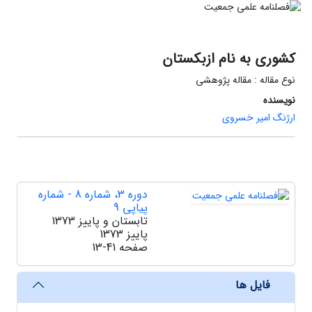
کشوری به نام ازبکستان
نوع مقاله : مقاله پژوهشی
نویسنده
ارژنگ امیر خسروی
دوره 3، شماره 8 - شماره
پیاپی 9
تابستان و پاییز 1373
پاییز 1373
صفحه
13-41
فایل ها