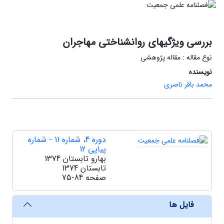
بررسی ویژگیهای روانشناختی مهاجران
نوع مقاله : مقاله پژوهشی
نویسنده
محمد باقر ناصری
دوره 4، شماره 11 - شماره
پیاپی 12
بهارو تابستان 1374
تابستان 1374
صفحه
75-84
فایل ها