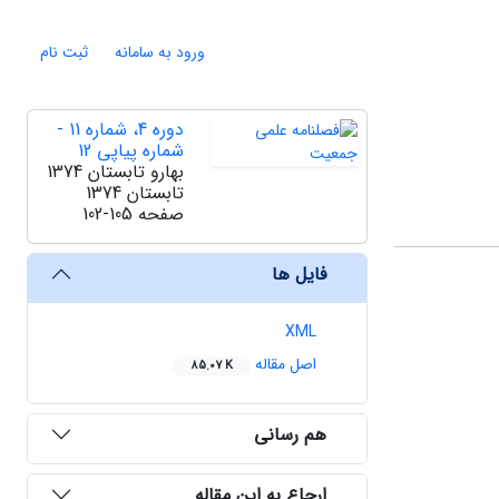
ورود به سامانه
ثبت نام
دوره 4، شماره 11 -
شماره پیاپی 12
بهارو تابستان 1374
تابستان 1374
صفحه
102-105
فایل ها
XML
اصل مقاله
85.07 K
هم رسانی
ارجاع به این مقاله