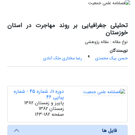
تحلیلی جغرافیایی بر روند مهاجرت در استان
خوزستان
نوع مقاله : مقاله پژوهشی
نویسندگان
¶
حسن بیک محمدی
رضا مختاری ملک آبادی
دوره 11، شماره 45 - شماره
پیاپی 46
پاییز و زمستان 1382
زمستان 1382
صفحه
163-182
فایل ها