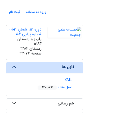
ورود به سامانه
ثبت نام
دوره 13، شماره 53 -
شماره پیاپی 54
پاییز و زمستان
1384
زمستان 1384
صفحه
43-76
فایل ها
XML
اصل مقاله
538.07 K
هم رسانی