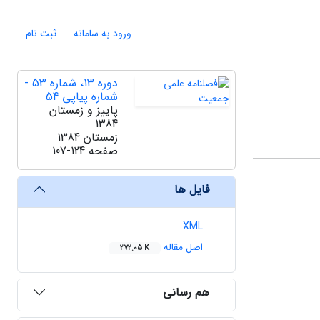
ورود به سامانه
ثبت نام
دوره 13، شماره 53 -
شماره پیاپی 54
پاییز و زمستان
1384
زمستان 1384
صفحه
107-124
فایل ها
XML
اصل مقاله
272.05 K
هم رسانی