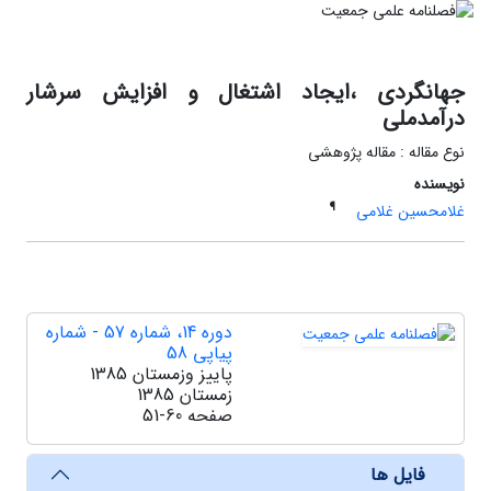
جهانگردی ،ایجاد اشتغال و افزایش سرشار
درآمدملی
نوع مقاله : مقاله پژوهشی
نویسنده
¶
غلامحسین غلامی
دوره 14، شماره 57 - شماره
پیاپی 58
پاییز وزمستان 1385
زمستان 1385
صفحه
51-60
فایل ها