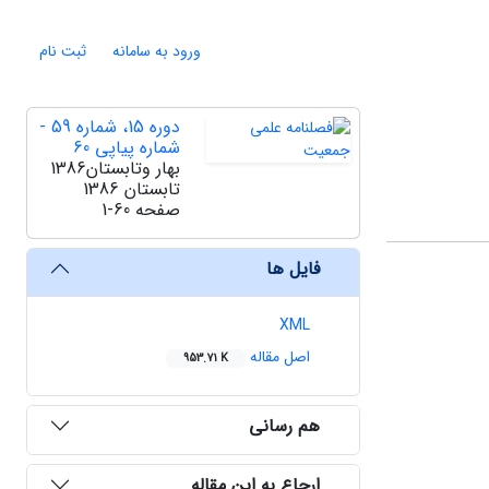
ورود به سامانه
ثبت نام
دوره 15، شماره 59 -
شماره پیاپی 60
بهار وتابستان1386
تابستان 1386
صفحه
1-60
فایل ها
XML
اصل مقاله
953.71 K
هم رسانی
ارجاع به این مقاله