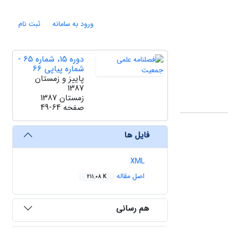
ورود به سامانه
ثبت نام
دوره 15، شماره 65 -
شماره پیاپی 66
پاییز و زمستان
1387
زمستان 1387
صفحه
49-64
فایل ها
XML
اصل مقاله
211.08 K
هم رسانی