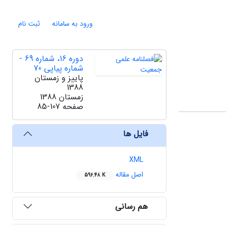
ورود به سامانه
ثبت نام
دوره 16، شماره 69 -
شماره پیاپی 70
پاییز و زمستان
1388
زمستان 1388
صفحه
85-107
فایل ها
XML
اصل مقاله
596.48 K
هم رسانی