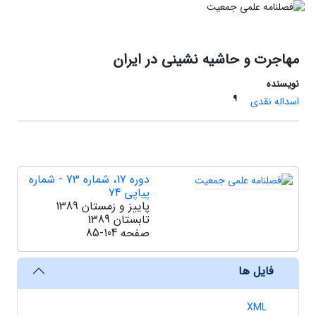
مهاجرت و حاشیه نشینی در ایران
نویسنده
¶
اسداله نقدی
دوره 17، شماره 73 - شماره
پیاپی 74
پاییز و زمستان 1389
تابستان 1389
صفحه
85-104
فایل ها
XML