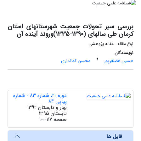
بررسی سیر تحولات جمعیت شهرستانهای استان
کرمان طی سالهای (1390-1335)وروند آینده آن
نوع مقاله : مقاله پژوهشی
نویسندگان
¶
حسین غضنفرپور
محسن کمانداری
دوره 20، شماره 83 - شماره
پیاپی 84
بهار و تابستان 1392
تابستان 1395
صفحه
100-117
فایل ها