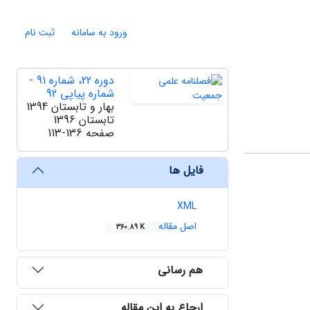
ورود به سامانه
ثبت نام
دوره 22، شماره 91 -
شماره پیاپی 92
بهار و تابستان 1394
تابستان 1396
صفحه
113-136
فایل ها
XML
اصل مقاله
360.89 K
هم رسانی
ارجاع به این مقاله