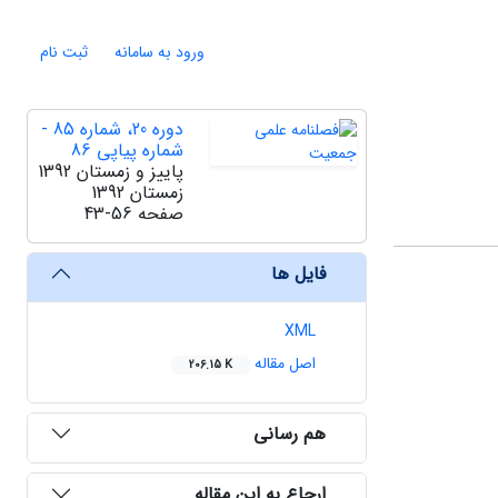
ورود به سامانه
ثبت نام
دوره 20، شماره 85 -
شماره پیاپی 86
پاییز و زمستان 1392
زمستان 1392
صفحه
43-56
فایل ها
XML
اصل مقاله
206.15 K
هم رسانی
ارجاع به این مقاله