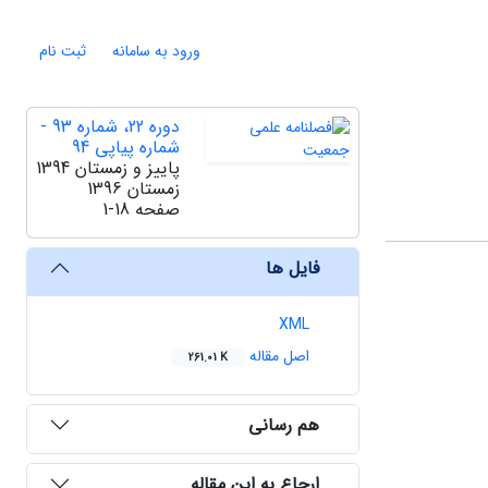
ورود به سامانه
ثبت نام
دوره 22، شماره 93 -
شماره پیاپی 94
پاییز و زمستان 1394
زمستان 1396
صفحه
1-18
فایل ها
XML
اصل مقاله
261.01 K
هم رسانی
ارجاع به این مقاله