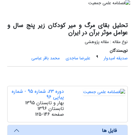
تحلیل بقای مرگ و میر کودکان زیر پنج سال و
عوامل موثر برآن در ایران
نوع مقاله : مقاله پژوهشی
نویسندگان
¶
صدیقه امیدوار
علیرضا ساجدی
محمد باقر عباسی
دوره 23، شماره 95 - شماره
پیاپی 96
بهار و تابستان 1395
تابستان 1396
صفحه
125-146
فایل ها