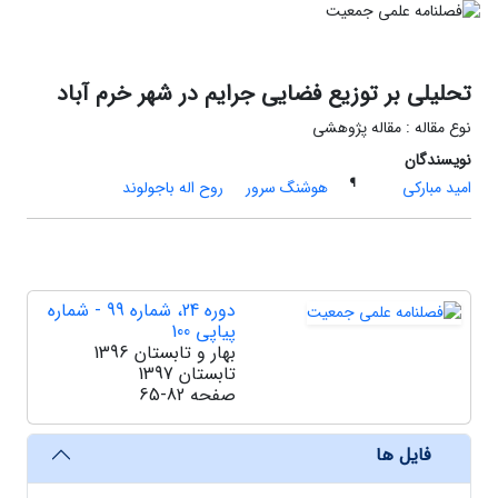
تحلیلی بر توزیع فضایی جرایم در شهر خرم آباد
نوع مقاله : مقاله پژوهشی
نویسندگان
¶
امید مبارکی
هوشنگ سرور
روح اله باجولوند
دوره 24، شماره 99 - شماره
پیاپی 100
بهار و تابستان 1396
تابستان 1397
صفحه
65-82
فایل ها