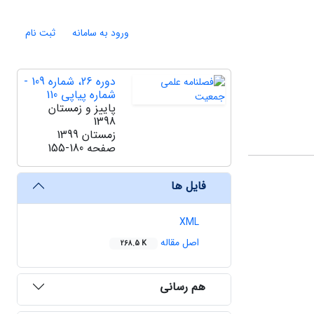
ورود به سامانه
ثبت نام
دوره 26، شماره 109 -
شماره پیاپی 110
پاییز و زمستان
1398
زمستان 1399
صفحه
155-180
فایل ها
XML
اصل مقاله
268.5 K
هم رسانی