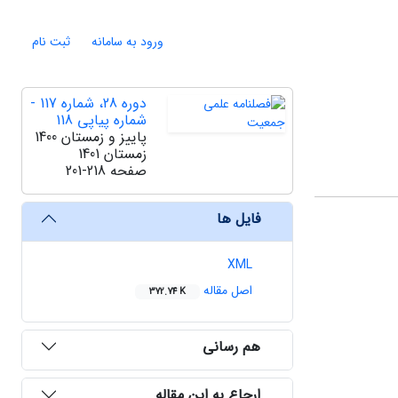
ورود به سامانه
ثبت نام
دوره 28، شماره 117 -
شماره پیاپی 118
پاییز و زمستان 1400
زمستان 1401
صفحه
201-218
فایل ها
XML
اصل مقاله
372.74 K
هم رسانی
ارجاع به این مقاله