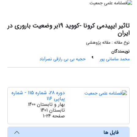
تاثیر ایپیدمی کرونا -کووید 19بر وضعیت باروری در
ایران
نوع مقاله : مقاله پژوهشی
نویسندگان
¶
محمد ساسانی پور
حجیه بی بی رازقی نصرآباد
دوره 28، شماره 115 - شماره
پیاپی 116
بهار و تابستان 1400
تابستان 1401
صفحه
1-24
فایل ها