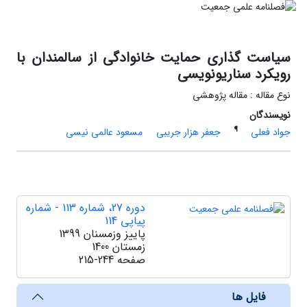
سیاست گذاری حمایت خانوادگی از سالمندان با
رویکرد سناریونویسی
نوع مقاله : مقاله پژوهشی
نویسندگان
¶
جواد فعلی
جعفر هزار جریبی
مسعود عالمی نیسی
دوره 27، شماره 113 - شماره
پیاپی 114
پاییز وزمسنان 1399
زمستان 1400
صفحه
215-244
فایل ها