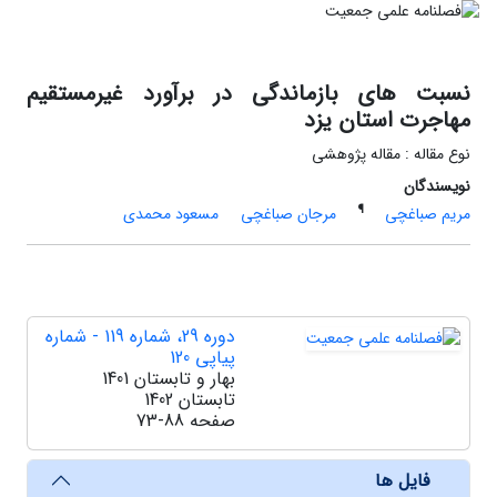
نسبت های بازماندگی در برآورد غیرمستقیم
مهاجرت استان یزد
نوع مقاله : مقاله پژوهشی
نویسندگان
¶
مریم صباغچی
مرجان صباغچی
مسعود محمدی
دوره 29، شماره 119 - شماره
پیاپی 120
بهار و تابستان 1401
تابستان 1402
صفحه
73-88
فایل ها