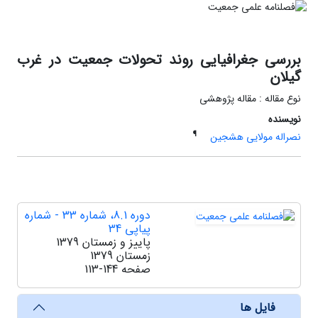
بررسی جغرافیایی روند تحولات جمعیت در غرب
گیلان
نوع مقاله : مقاله پژوهشی
نویسنده
¶
نصراله مولایی هشجین
دوره 8.1، شماره 33 - شماره
پیاپی 34
پاییز و زمستان 1379
زمستان 1379
صفحه
113-144
فایل ها