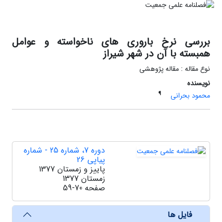
بررسی نرخ باروری های ناخواسته و عوامل
همبسته با آن در شهر شیراز
نوع مقاله : مقاله پژوهشی
نویسنده
¶
محمود بحرانی
دوره 7، شماره 25 - شماره
پیاپی 26
پاییز و زمستان 1377
زمستان 1377
صفحه
59-70
فایل ها