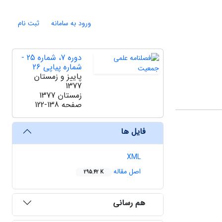
ورود به سامانه
ثبت نام
دوره 7، شماره 25 -
شماره پیاپی 26
پاییز و زمستان
1377
زمستان 1377
صفحه
122-138
فایل ها
XML
اصل مقاله
295.42 K
هم رسانی