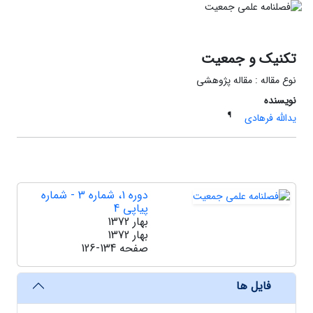
تکنیک و جمعیت
نوع مقاله : مقاله پژوهشی
نویسنده
¶
یدالله فرهادی
دوره 1، شماره 3 - شماره
پیاپی 4
بهار 1372
بهار 1372
صفحه
126-134
فایل ها