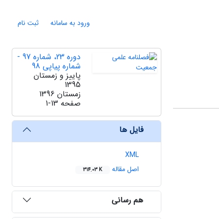
ورود به سامانه
ثبت نام
دوره 23، شماره 97 -
شماره پیاپی 98
پاییز و زمستان
1395
زمستان 1396
صفحه
1-13
فایل ها
XML
اصل مقاله
314.03 K
هم رسانی