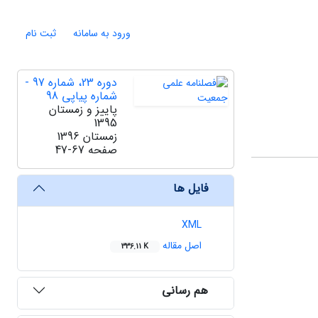
ورود به سامانه
ثبت نام
دوره 23، شماره 97 -
شماره پیاپی 98
پاییز و زمستان
1395
زمستان 1396
صفحه
47-67
فایل ها
XML
اصل مقاله
336.11 K
هم رسانی