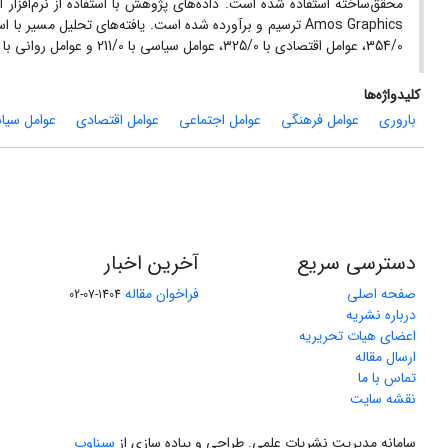
354/0، عوامل اقتصادی با 325/0، عوامل سیاسی با 211/0 و عوامل روانی با 162/0 به ترتیب بیشترین تأثیر را بر تمایل زوجین به باروری را دارند. .
کلیدواژه‌ها
باروری
عوامل فرهنگی
عوامل اجتماعی
عوامل اقتصادی
عوامل سیا
دسترسی سریع
آخرین اخبار
صفحه اصلی
فراخوان مقاله
1404-07-02
درباره نشریه
اعضای هیات تحریریه
ارسال مقاله
تماس با ما
نقشه سایت
سامانه مدیریت نشریات علمی.
طراحی و پیاده سازی از
سیناوب