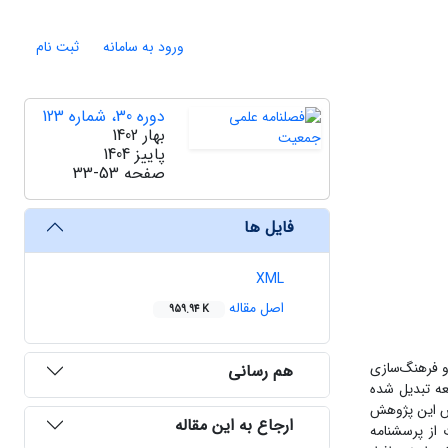
ورود به سامانه
ثبت نام
دوره 30، شماره 123
بهار 1402
پاییز 1404
صفحه
33-53
فایل ها
XML
اصل مقاله
959.94 K
و فرهنگ‌سازی
هم رسانی
عه تبدیل شده
ش‌ این پژوهش
ارجاع به این مقاله
از پرسشنامه