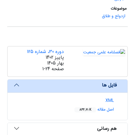
موضوعات
ازدواج و طلاق
دوره 30، شماره 125
پاییز 1402
بهار 1405
صفحه
1-24
فایل ها
XML
اصل مقاله
832.61 K
هم رسانی