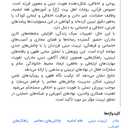
روحی و اخلاقی، شکل‌دهنده هویت دینی و معنوی فرزند است.
نصوص قرآنی، روایات اهل بیت (ع) و آموزه‌های فقه امامیه،
وظایف حضانت، شیر دادن و مراقبت اخلاقی و ایمانی کودک را
به‌طور دقیق تبیین کرده‌اند و کوتاهی در این مسؤولیت‌ها پیامدهای
شرعی، اخلاقی و اجتماعی به دنبال دارد.
با این حال، تغییرات سبک زندگی، افزایش مشغله‌های کاری
مادران، حضور گسترده رسانه‌ها و فضای مجازی و آسیب‌های
اجتماعی و فرهنگی، تربیت دینی فرزندان را با چالش‌های جدی
مواجه کرده است. این پژوهش با تحلیل مبانی فقهی و یافته‌های
تربیتی، راهکارهایی همچون ارتقاء آگاهی دینی مادران، تقویت
مهارت‌های ارتباطی و عاطفی، ایجاد محیط خانوادگی سالم و
مشارکت فعال در نهادهای تربیتی و مذهبی را ارائه می‌دهد.
نتایج نشان می‌دهد که ترکیب نگاه فقهی و رویکردهای علمی
تربیتی، امکان مدیریت چالش‌های معاصر را فراهم می‌سازد و
موجب پرورش نسلی با هویت دینی و اخلاقی مستحکم می‌شود.
اهمیت همکاری والدین، نهادهای آموزشی و شبکه‌های حمایتی در
تحقق تربیت مؤثر نیز مورد تأکید است.
کلیدواژه‌ها
مادر
تربیت دینی
فقه امامیه
چالش‌های معاصر
راهکارهای
اجرایی