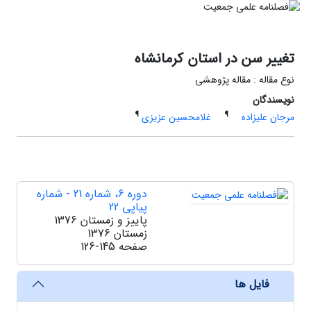
تغییر سن در استان کرمانشاه
نوع مقاله : مقاله پژوهشی
نویسندگان
¶
¶
مرجان علیزاده
غلامحسین عزیزی
دوره 6، شماره 21 - شماره
پیاپی 22
پاییز و زمستان 1376
زمستان 1376
صفحه
126-145
فایل ها