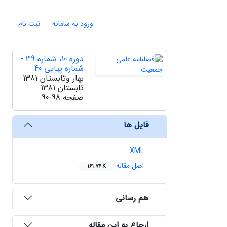
ورود به سامانه
ثبت نام
دوره 10، شماره 39 -
شماره پیاپی 40
بهار وتابستان 1381
تابستان 1381
صفحه
90-98
فایل ها
XML
اصل مقاله
161.74 K
هم رسانی
ارجاع به این مقاله