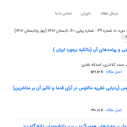
ارسال مقاله
داوران
تماس با ما
:
دوره 10، شماره 39 - شماره پیاپی 40، تابستان 1381 (بهار وتابستان 1381)
6
 و پیامدهای آن (باتکیه برمورد ایران )
ی، صمد کلانتری، اسداله نقدی
اصل مقاله
527.82 K
س (ردیابی نظریه مالتوس در آرای قدما و تاثیر آن بر متاخرین)
اصل مقاله
370.81 K
ثر بر معیارهای همسرگزینی بین دانشجویان دانشگاه یزد