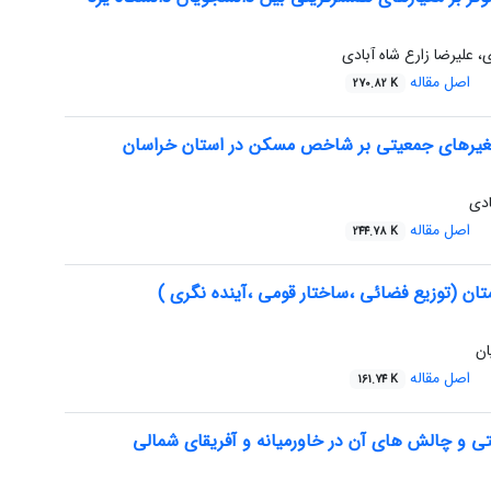
ی، علیرضا زارع شاه آبادی
اصل مقاله
270.82 K
تغیرهای جمعیتی بر شاخص مسکن در استان خراسان
ادی
اصل مقاله
244.78 K
ان (توزیع فضائی ،ساختار قومی ،آینده نگری )
ان
اصل مقاله
161.74 K
ی و چالش های آن در خاورمیانه و آفریقای شمالی