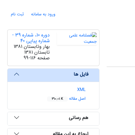
ورود به سامانه
ثبت نام
دوره 10، شماره 39 -
شماره پیاپی 40
بهار وتابستان 1381
تابستان 1381
صفحه
99-116
فایل ها
XML
اصل مقاله
310.01 K
هم رسانی
ارجاع به این مقاله