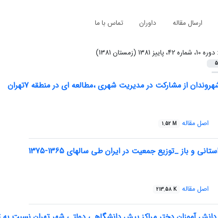
ارسال مقاله
داوران
تماس با ما
:
دوره 10، شماره 42، پاییز 1381 (زمستان 1381)
5
وندان از مشارکت در مدیریت شهری ،مطالعه ای در منطقه 7تهران
اصل مقاله
1.52 M
نی و باز _توزیع جمعیت در ایران طی سالهای 1365-1375
اصل مقاله
213.58 K
ش آموزان دختر مراکز پیش دانشگاهی دولتی شهر تهران نسبت به تشک