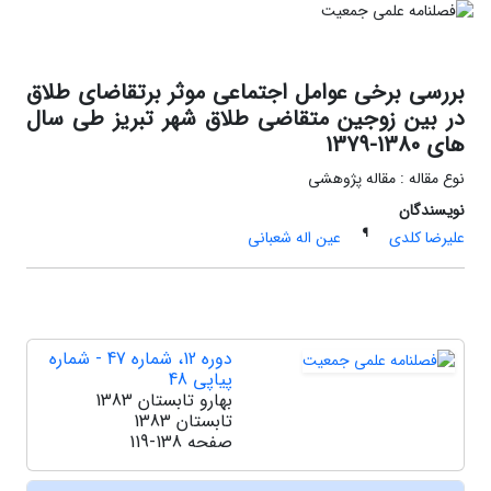
بررسی برخی عوامل اجتماعی موثر برتقاضای طلاق
در بین زوجین متقاضی طلاق شهر تبریز طی سال
های 1380-1379
نوع مقاله : مقاله پژوهشی
نویسندگان
¶
علیرضا کلدی
عین اله شعبانی
دوره 12، شماره 47 - شماره
پیاپی 48
بهارو تابستان 1383
تابستان 1383
صفحه
119-138