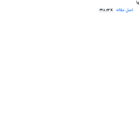
ا
اصل مقاله
328.63 K