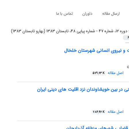
ارسال مقاله
داوران
تماس با ما
:
دوره 12، شماره 47 - شماره پیاپی 48، تابستان 1383 (بهارو تابستان 1383)
6
و نیروی انسانی شهرستان خلخال
ی
اصل مقاله
579.63 K
ی در بین خویشاوندان نزد اقلیت های دینی ایران
اصل مقاله
284.46 K
قضایی شهرهای منطقه آذربایجان