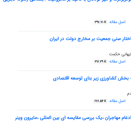
اصل مقاله
396.71 K
اختار سنی جمعیت بر مخارج دولت در ایران
کیهانی حکمت
اصل مقاله
312.39 K
خش کشاورزی زیر بنای توسعه اقتصادی
دم
اصل مقاله
226.54 K
ادغام مهاجران ،یک بررسی مقایسه ای بین المللی ،مایرون وینر