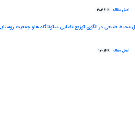
اصل مقاله
383.41 K
مل محیط طبیعی در الگوی توزیع قضایی سکونتگاه هاو جمعیت روستای
اصل مقاله
170.14 K