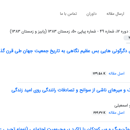
ارسال مقاله
داوران
تماس با ما
:
دوره 12، شماره 49 - شماره پیاپی 50، زمستان 1383 (پاییز و زمستان 1383)
7
دگرگونی هایی بس عظیم نگاهی به تاریخ جمعیت جهان طی قرن گذشت
اصل مقاله
239.58 K
رگ و میرهای ناشی از سوانح و تصادفات رانندگی روی امید زندگی
 اسمعیلی
اصل مقاله
369.37 K
ثربرمرگ و میر کودکان با تاکید بر محرومیت اجتماعی (نمونه تجربی -