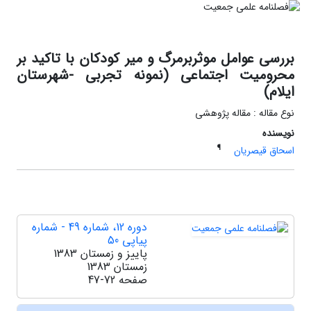
بررسی عوامل موثربرمرگ و میر کودکان با تاکید بر
محرومیت اجتماعی (نمونه تجربی -شهرستان
ایلام)
نوع مقاله : مقاله پژوهشی
نویسنده
¶
اسحاق قیصریان
دوره 12، شماره 49 - شماره
پیاپی 50
پاییز و زمستان 1383
زمستان 1383
صفحه
47-72