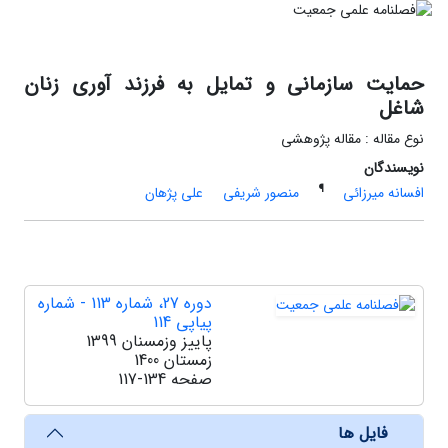
حمایت سازمانی و تمایل به فرزند آوری زنان
شاغل
نوع مقاله : مقاله پژوهشی
نویسندگان
¶
افسانه میرزائی
منصور شریفی
علی پژهان
دوره 27، شماره 113 - شماره
پیاپی 114
پاییز وزمسنان 1399
زمستان 1400
صفحه
117-134
فایل ها