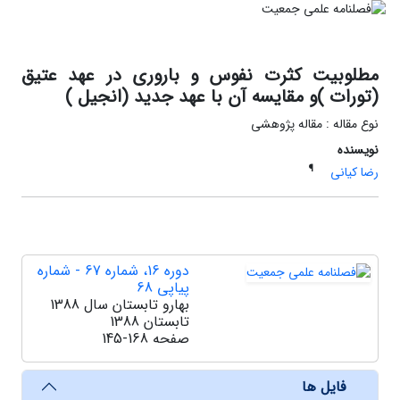
مطلوبیت کثرت نفوس و باروری در عهد عتیق
(تورات )و مقایسه آن با عهد جدید (انجیل )
نوع مقاله : مقاله پژوهشی
نویسنده
¶
رضا کیانی
دوره 16، شماره 67 - شماره
پیاپی 68
بهارو تابستان سال 1388
تابستان 1388
صفحه
145-168
فایل ها