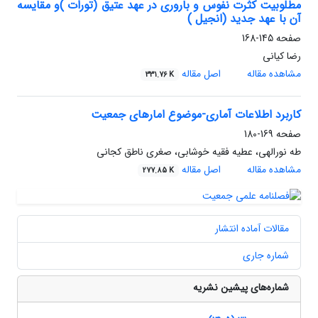
مطلوبیت کثرت نفوس و باروری در عهد عتیق (تورات )و مقایسه
آن با عهد جدید (انجیل )
صفحه
145-168
رضا کیانی
مشاهده مقاله
اصل مقاله
331.76 K
کاربرد اطلاعات آماری-موضوع امارهای جمعیت
صفحه
169-180
طه نورالهی، عطیه فقیه خوشابی، صغری ناطق کجانی
مشاهده مقاله
اصل مقاله
277.85 K
مقالات آماده انتشار
شماره جاری
شماره‌های پیشین نشریه