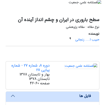
سطح باروری در ایران و چشم انداز آینده آن
نوع مقاله : مقاله پژوهشی
نویسنده
¶
حبیب ا..... زنجانی
دوره 8، شماره 27 - شماره
پیاپی 28
بهار و تابستان 1378
تابستان 1378
صفحه
46-60
فایل ها