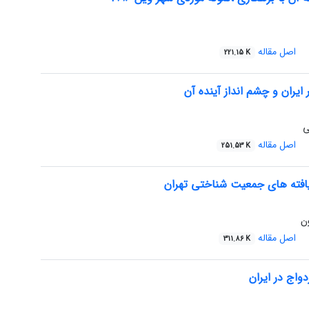
اصل مقاله
221.15 K
ایران و چشم انداز آینده آن
ی
اصل مقاله
251.53 K
افته های جمعیت شناختی تهران
ن
اصل مقاله
311.86 K
واج در ایران