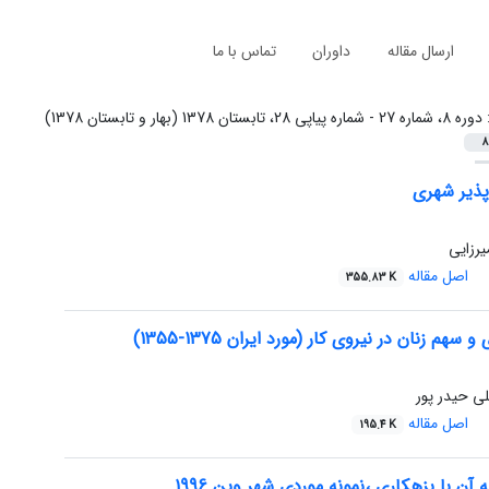
ارسال مقاله
داوران
تماس با ما
:
دوره 8، شماره 27 - شماره پیاپی 28، تابستان 1378 (بهار و تابستان 1378)
8
ذیر شهری
رزایی
اصل مقاله
355.83 K
هم زنان در نیروی کار (مورد ایران 1375-1355)
لی حیدر پور
اصل مقاله
195.4 K
 آن با بزهکاری ،نمونه موردی شهر وین 1996