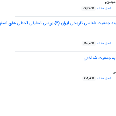
 موسوی
اصل مقاله
386.73 K
اریخی ایران (2)،بررسی تحلیلی قحطی های اصفهان (از عهد افشاریه تاکنون )
اصل مقاله
648.03 K
ره جمعیت شناختی
نی
اصل مقاله
204.02 K