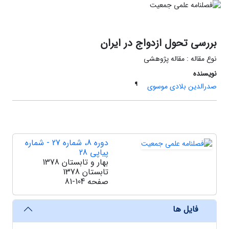
بررسی تحول ازدواج در ایران
نوع مقاله : مقاله پژوهشی
نویسنده
¶
صدرالدین بلادی موسوی
دوره 8، شماره 27 - شماره
پیاپی 28
بهار و تابستان 1378
تابستان 1378
صفحه
81-104
فایل ها