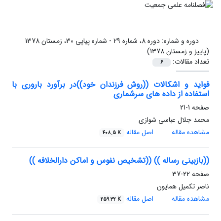
دوره و شماره:
دوره 8، شماره 29 - شماره پیاپی 30، زمستان 1378
(پاییز و زمستان 1378)
تعداد مقالات:
6
فواید و اشکالات ((روش فرزندان خود))در برآورد باروری با
استفاده از داده های سرشماری
صفحه
1-21
محمد جلال عباسی شوازی
مشاهده مقاله
اصل مقاله
408.5 K
((بازبینی رساله )) ((تشخیص نفوس و اماکن دارالخلافه ))
صفحه
22-37
ناصر تکمیل همایون
مشاهده مقاله
اصل مقاله
259.32 K